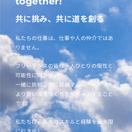
together!
共に挑み、共に道を創る
私たちの仕事は、仕事や人の仲介ではあ
りません。
フリーランスの皆様一人ひとりの個性と
可能性に向き合い、
一緒に挑戦し共に成長する
より良い環境づくりをサポートすること
です。
私たちは、各々のスキルと経験を最大限
に引き出し、